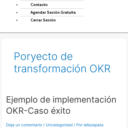
Contacto
Agendar Sesión Gratuita
Cerrar Sesión
Poryecto de
transformación OKR
Ejemplo de implementación
Ejemplo
de
OKR-Caso éxito
implementación
OKR-
Deja un comentario
/
Uncategorized
/ Por
leliazapata
Caso