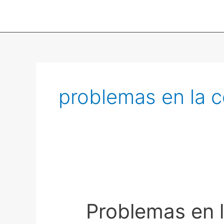
Ir
al
contenido
problemas en la 
Problemas
en
Problemas en 
la
comunicación