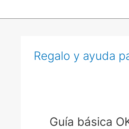
Ir
al
contenido
Regalo y ayuda p
Guía
básica
Guía básica O
OKR