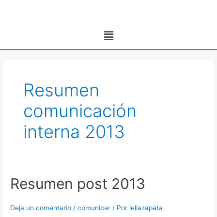
Ir
al
Menú
contenido
Resumen
comunicación
interna 2013
Resumen post 2013
Resumen
post
2013
Deja un comentario
/
comunicar
/ Por
leliazapata