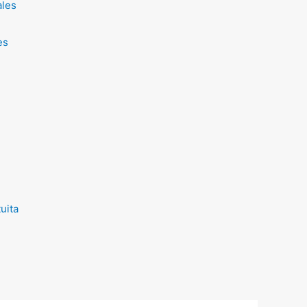
ales
es
uita