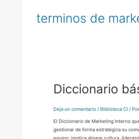
terminos de marke
Diccionario
básico
Diccionario bá
de
Marketing
Interno
Deja un comentario
/
Biblioteca CI
/ Po
El Diccionario de Marketing Interno q
gestionar de forma estratégica su comu
equipo: implica alinear cultura, lidera