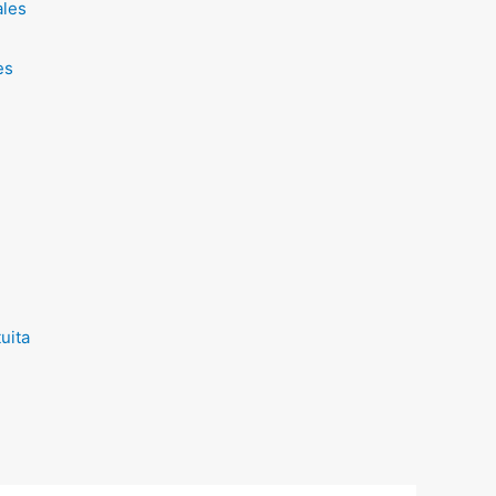
ales
es
uita