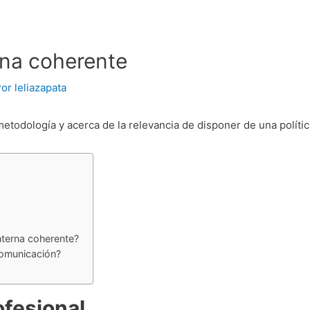
rna coherente
Por
leliazapata
etodología y acerca de la relevancia de disponer de una polít
nterna coherente?
omunicación?
ofesional