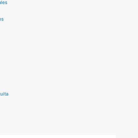
ales
es
uita