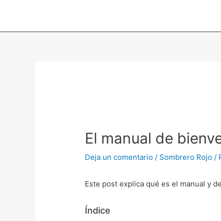
Ir
al
contenido
Navegación
de
entradas
El manual de bienv
Deja un comentario
/
Sombrero Rojo
/ 
Este post explica qué es el manual y d
Índice