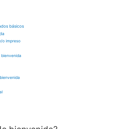
tados básicos
ida
y/o impreso
e bienvenida
 bienvenida
al