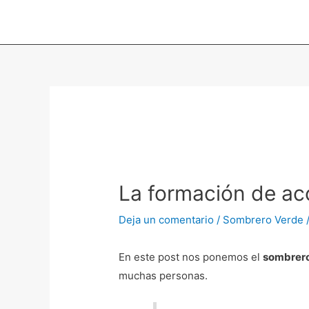
Ir
al
contenido
Navegación
de
entradas
La formación de ac
Deja un comentario
/
Sombrero Verde
En este post nos ponemos el
sombrero
muchas personas.