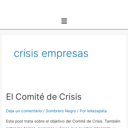
Ir
al
Menú
contenido
crisis empresas
El
Comité
El Comité de Crisis
de
Crisis
Deja un comentario
/
Sombrero Negro
/ Por
leliazapata
Este post trata sobre el objetivo del Comité de Crisis. También