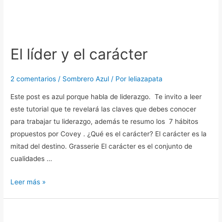
El
líder
El líder y el carácter
y
el
carácter
2 comentarios
/
Sombrero Azul
/ Por
leliazapata
Este post es azul porque habla de liderazgo. Te invito a leer
este tutorial que te revelará las claves que debes conocer
para trabajar tu liderazgo, además te resumo los 7 hábitos
propuestos por Covey . ¿Qué es el carácter? El carácter es la
mitad del destino. Grasserie El carácter es el conjunto de
cualidades …
Leer más »
Líderes