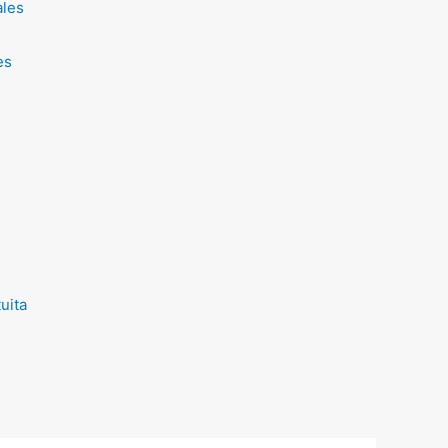
ales
es
uita