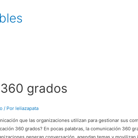
bles
 360 grados
lo
/ Por
leliazapata
icación que las organizaciones utilizan para gestionar sus com
ción 360 grados? En pocas palabras, la comunicación 360 grad
rganizaciones generan conversación, agendan temas y movilizan