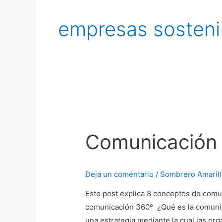
empresas sosteni
Comunicación
360
Comunicación
grados
Deja un comentario
/
Sombrero Amaril
Este post explica 8 conceptos de comun
comunicación 360º ¿Qué es la comunica
una estrategia mediante la cual las o