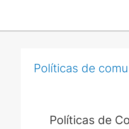
Políticas de comu
Políticas de C
Políticas
de