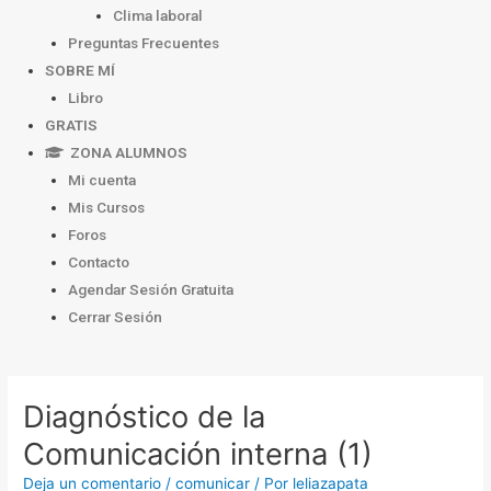
Clima laboral
Preguntas Frecuentes
SOBRE MÍ
Libro
GRATIS
ZONA ALUMNOS
Mi cuenta
Mis Cursos
Foros
Contacto
Agendar Sesión Gratuita
Cerrar Sesión
Navegación
de
Diagnóstico de la
entradas
Comunicación interna (1)
Deja un comentario
/
comunicar
/ Por
leliazapata