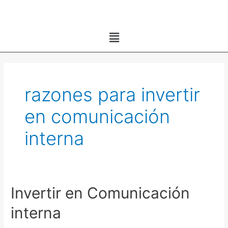
Ir
al
Menú
contenido
razones para invertir
en comunicación
interna
Invertir en Comunicación
Invertir
en
interna
Comunicación
interna