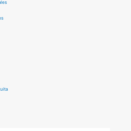
ales
es
uita